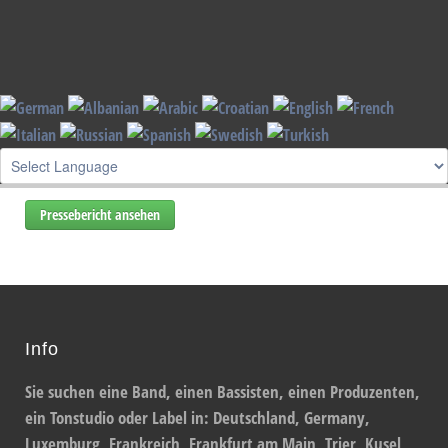
By visiting our website you agree that we are using cookies to ensure you to get
the best experience.
Read more
I understand !
Die Rheinpfalz - Schnapka-Connection - Jazzbrunch -
Oberalben - 11.11.2014
Pressebericht ansehen
Info
Sie suchen eine Band, einen Bassisten, einen Produzenten,
ein Tonstudio oder Label in: Deutschland, Germany,
Luxemburg, Frankreich, Frankfurt am Main, Trier, Kusel,