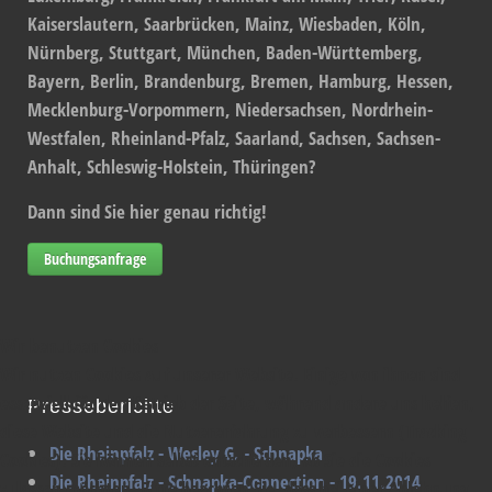
Kaiserslautern, Saarbrücken, Mainz, Wiesbaden, Köln,
Nürnberg, Stuttgart, München, Baden-Württemberg,
Bayern, Berlin, Brandenburg, Bremen, Hamburg, Hessen,
Mecklenburg-Vorpommern, Niedersachsen, Nordrhein-
Westfalen, Rheinland-Pfalz, Saarland, Sachsen, Sachsen-
Anhalt, Schleswig-Holstein, Thüringen?
Dann sind Sie hier genau richtig!
Buchungsanfrage
Wir benutzen Cookies
Wir nutzen Cookies auf unserer Website. Einige von ihnen sind
essenziell für den Betrieb der Seite, während andere uns helfen,
Presseberichte
diese Website und die Nutzererfahrung zu verbessern (Tracking
Die Rheinpfalz - Wesley G. - Schnapka
Cookies). Sie können selbst entscheiden, ob Sie die Cookies
Die Rheinpfalz - Schnapka-Connection - 19.11.2014
zulassen möchten. Bitte beachten Sie, dass bei einer Ablehnung