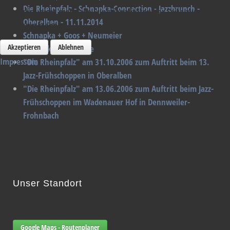
Die Rheinpfalz - Schnapka-Connection - Jazzbrunch -
womöglich nicht mehr alle Funktionalitäten der Seite zur
Oberalben - 11.11.2014
Verfügung stehen.
Schnapka + Goos + Neumeier
Akzeptieren
Ablehnen
Schnapka & Martelle
Impressum
"Die Rheinpfalz" am 31.10.2006 zum Auftritt beim 13.
Jazz-Frühschoppen in Oberalben
"Die Rheinpfalz" am 13.06.2006 zum Auftritt beim Jazz-
Frühschoppen im Wadenauer Hof in Dennweiler-
Frohnbach
Unser Standort
Google Maps - Routenplaner